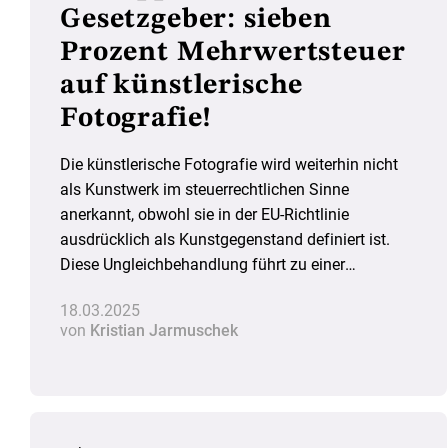
Gesetzgeber: sieben
Prozent Mehrwertsteuer
auf künstlerische
Fotografie!
Die künstlerische Fotografie wird weiterhin nicht
als Kunstwerk im steuerrechtlichen Sinne
anerkannt, obwohl sie in der EU-Richtlinie
ausdrücklich als Kunstgegenstand definiert ist.
Diese Ungleichbehandlung führt zu einer
Wettbewerbsverzerrung und ruft nach einer
18.03.2025
Anpassung der deutschen Steuerregelung.
von
Kristian Jarmuschek