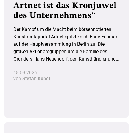
Artnet ist das Kronjuwel
des Unternehmens“
Der Kampf um die Macht beim börsennotierten
Kunstmarktportal Artnet spitzte sich Ende Februar
auf der Hauptversammlung in Berlin zu. Die
großen Aktionärsgruppen um die Familie des
Gründers Hans Neuendorf, den Kunsthändler und
Vorstandsvorsitzenden Rüdiger K. Weng der
18.03.2025
ebenfalls börsennotierten Weng Fine Art AG und
von
Stefan Kobel
den Investor Andrew E. Wolff lagen im Patt. Da trat
für die meisten überraschend Garry McGuire von
Art Technology Holdings Inc. (ATH) aus dem
Silicon Valley mit einer Offerte auf den Plan.
WELTKUNST INSIDER sprach mit dem 54-
Jährigen über sein Angebot.