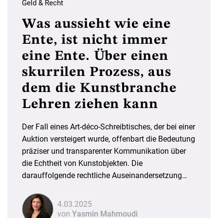
Geld & Recht
Was aussieht wie eine
Ente, ist nicht immer
eine Ente. Über einen
skurrilen Prozess, aus
dem die Kunstbranche
Lehren ziehen kann
Der Fall eines Art-déco-Schreibtisches, der bei einer
Auktion versteigert wurde, offenbart die Bedeutung
präziser und transparenter Kommunikation über
die Echtheit von Kunstobjekten. Die
darauffolgende rechtliche Auseinandersetzung
zeigt auf, wie Missverständnisse und unklare
Garantien zu erheblichen Haftungsrisiken führen
4.03.2025
können.
von
Yasmin Mahmoudi