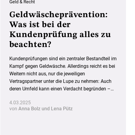
Geld & Recht
Geldwäscheprävention:
Was ist bei der
Kundenprüfung alles zu
beachten?
Kundenprüfungen sind ein zentraler Bestandteil im
Kampf gegen Geldwäsche. Allerdings reicht es bei
Weitem nicht aus, nur die jeweiligen
Vertragspartner unter die Lupe zu nehmen: Auch
deren Umfeld kann einen Verdacht begründen –
etwa wenn dort sanktionierte Personen
4.03.2025
nachgewiesen sind. Dann besteht ein erhöhtes
von
Anna Bolz und Lena Pütz
Geldwäscherisiko. Was ist bei der Prüfung zu
beachten?