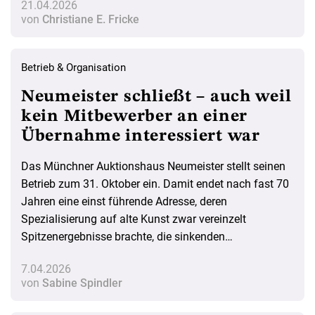
21.04.2026
wird?
von
Christiane E. Fricke
Betrieb & Organisation
Neumeister schließt – auch weil
kein Mitbewerber an einer
Übernahme interessiert war
Das Münchner Auktionshaus Neumeister stellt seinen
Betrieb zum 31. Oktober ein. Damit endet nach fast 70
Jahren eine einst führende Adresse, deren
Spezialisierung auf alte Kunst zwar vereinzelt
Spitzenergebnisse brachte, die sinkenden
Gesamterlöse und fehlende Nachfolge aber nicht mehr
7.04.2026
auffangen konnte.
von
Sabine Spindler