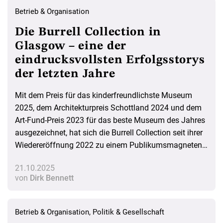
Betrieb & Organisation
Die Burrell Collection in
Glasgow – eine der
eindrucksvollsten Erfolgsstorys
der letzten Jahre
Mit dem Preis für das kinderfreundlichste Museum
2025, dem Architekturpreis Schottland 2024 und dem
Art-Fund-Preis 2023 für das beste Museum des Jahres
ausgezeichnet, hat sich die Burrell Collection seit ihrer
Wiedereröffnung 2022 zu einem Publikumsmagneten
für Besuchende aus der Region und weit darüber
21.10.2025
hinaus entwickelt. Wie genau gelang die museale
von
Dirk Bennett
Neuerfindung?
Betrieb & Organisation
,
Politik & Gesellschaft