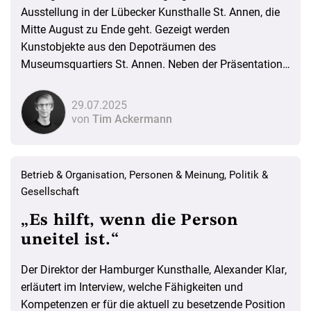
Ausstellung in der Lübecker Kunsthalle St. Annen, die
Mitte August zu Ende geht. Gezeigt werden
Kunstobjekte aus den Depoträumen des
Museumsquartiers St. Annen. Neben der Präsentation
der Schätze verfolgt die Schau noch weitere Ziele: Sie
hat den dringenden Wunsch nach einer Räumung der
29.07.2025
Depots publik gemacht und zum Teil bereits
von
Tim Ackermann
eingeleitet. Über die Herausforderungen eines solchen
Umzugs aus dem historischen Gebäudeensemble des
Museumsquartiers sowie die weiteren Pläne haben die
Betrieb & Organisation
,
Personen & Meinung
,
Politik &
Beteiligten mit dem WELTKUNST INSIDER gesprochen.
Gesellschaft
„Es hilft, wenn die Person
uneitel ist.“
Der Direktor der Hamburger Kunsthalle, Alexander Klar,
erläutert im Interview, welche Fähigkeiten und
Kompetenzen er für die aktuell zu besetzende Position