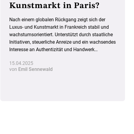
Kunstmarkt in Paris?
Nach einem globalen Rückgang zeigt sich der
Luxus- und Kunstmarkt in Frankreich stabil und
wachstumsorientiert. Unterstützt durch staatliche
Initiativen, steuerliche Anreize und ein wachsendes
Interesse an Authentizität und Handwerk
entwickelt sich Paris zunehmend zu einem
15.04.2025
zentralen Standort für zeitgenössische Kunst.
von
Emil Sennewald