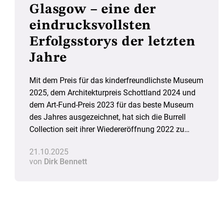
Glasgow – eine der
eindrucksvollsten
Erfolgsstorys der letzten
Jahre
Mit dem Preis für das kinderfreundlichste Museum
2025, dem Architekturpreis Schottland 2024 und
dem Art-Fund-Preis 2023 für das beste Museum
des Jahres ausgezeichnet, hat sich die Burrell
Collection seit ihrer Wiedereröffnung 2022 zu
einem Publikumsmagneten für Besuchende aus
21.10.2025
der Region und weit darüber hinaus entwickelt.
von
Dirk Bennett
Wie genau gelang die museale Neuerfindung?