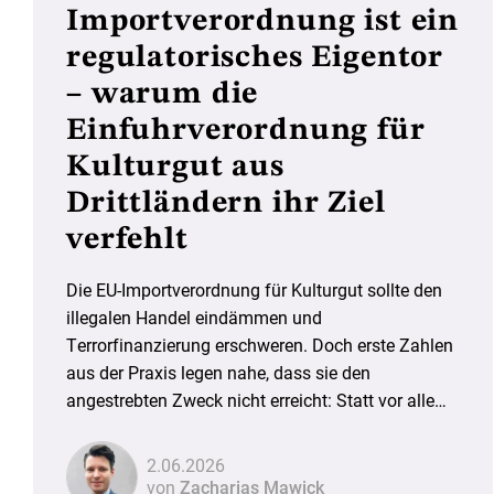
Importverordnung ist ein
regulatorisches Eigentor
– warum die
Einfuhrverordnung für
Kulturgut aus
Drittländern ihr Ziel
verfehlt
Die EU-Importverordnung für Kulturgut sollte den
illegalen Handel eindämmen und
Terrorfinanzierung erschweren. Doch erste Zahlen
aus der Praxis legen nahe, dass sie den
angestrebten Zweck nicht erreicht: Statt vor allem
den Kunsthandel zu treffen, belastet sie in
erheblichem Maß Museen,
2.06.2026
Forschungsinstitutionen und Behörden in den
von
Zacharias Mawick