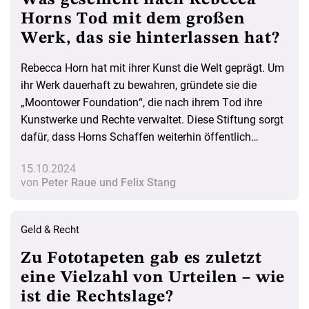
Was geschieht nach Rebecca
Horns Tod mit dem großen
Werk, das sie hinterlassen hat?
Rebecca Horn hat mit ihrer Kunst die Welt geprägt. Um
ihr Werk dauerhaft zu bewahren, gründete sie die
„Moontower Foundation“, die nach ihrem Tod ihre
Kunstwerke und Rechte verwaltet. Diese Stiftung sorgt
dafür, dass Horns Schaffen weiterhin öffentlich
zugänglich bleibt und auch zukünftige Generationen
15.10.2024
inspiriert. Ein weitsichtiger Schritt, der anderen
von
Peter Raue und Felix Stang
Kunstschaffenden als Vorbild dienen kann.
Geld & Recht
Zu Fototapeten gab es zuletzt
eine Vielzahl von Urteilen – wie
ist die Rechtslage?