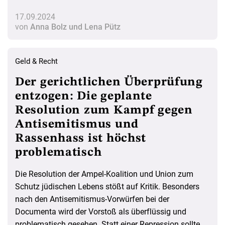
im Fokus. Wie genau werden die geforderten Anti-
17.09.2024
Geldwäsche-Maßnahmen kontrolliert? Ein Überblick
von
Anna Bolz und Lena Pütz
Geld & Recht
Der gerichtlichen Überprüfung
entzogen: Die geplante
Resolution zum Kampf gegen
Antisemitismus und
Rassenhass ist höchst
problematisch
Die Resolution der Ampel-Koalition und Union zum
Schutz jüdischen Lebens stößt auf Kritik. Besonders
nach den Antisemitismus-Vorwürfen bei der
Documenta wird der Vorstoß als überflüssig und
problematisch gesehen. Statt einer Repression sollte