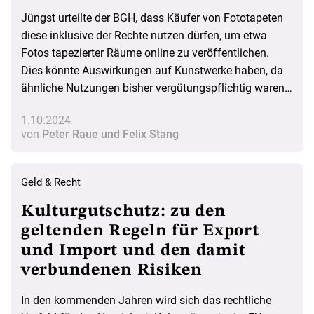
Jüngst urteilte der BGH, dass Käufer von Fototapeten
diese inklusive der Rechte nutzen dürfen, um etwa
Fotos tapezierter Räume online zu veröffentlichen.
Dies könnte Auswirkungen auf Kunstwerke haben, da
ähnliche Nutzungen bisher vergütungspflichtig waren.
Die Frage bleibt, ob Künstler solche Veröffentlichungen
1.10.2024
in Zukunft vertraglich ausschließen müssen.
von
Peter Raue und Felix Stang
Geld & Recht
Kulturgutschutz: zu den
geltenden Regeln für Export
und Import und den damit
verbundenen Risiken
In den kommenden Jahren wird sich das rechtliche