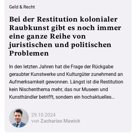
Geld & Recht
Bei der Restitution kolonialer
Raubkunst gibt es noch immer
eine ganze Reihe von
juristischen und politischen
Problemen
In den letzten Jahren hat die Frage der Rückgabe
geraubter Kunstwerke und Kulturgüter zunehmend an
Aufmerksamkeit gewonnen. Längst ist die Restitution
kein Nischenthema mehr, das nur Museen und
Kunsthändler betrifft, sondern ein hochaktuelles
gesellschaftliches Anliegen. Außenpolitische
Erwägungen und moralische Fragen spielen bei
29.10.2024
Rückführungen oft eine größere Rolle als juristische
von
Zacharias Mawick
Regelungen. Dennoch besteht ein Rechtsrahmen, in
dem sich Restitutionen kolonialer Raubkunst bewegen.