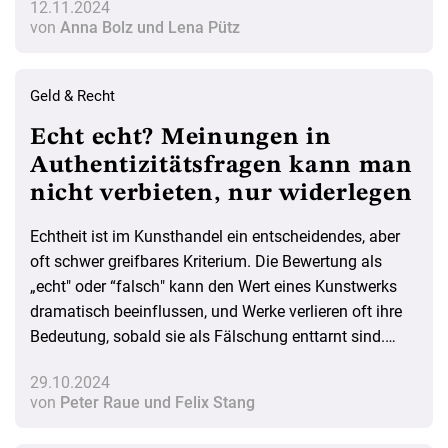
12.11.2024
von
Anna Bolz und Lena Pütz
Geld & Recht
Echt echt? Meinungen in
Authentizitätsfragen kann man
nicht verbieten, nur widerlegen
Echtheit ist im Kunsthandel ein entscheidendes, aber
oft schwer greifbares Kriterium. Die Bewertung als
„echt" oder “falsch" kann den Wert eines Kunstwerks
dramatisch beeinflussen, und Werke verlieren oft ihre
Bedeutung, sobald sie als Fälschung enttarnt sind.
Berühmte Fälle, von Leonardo da Vincis Salvator
29.10.2024
Mundi bis hin zu Werken des Fälschers Beltracchi,
von
Peter Raue und Felix Stang
zeigen, dass die Frage nach der Authentizität nicht
immer objektiv beantwortet werden kann