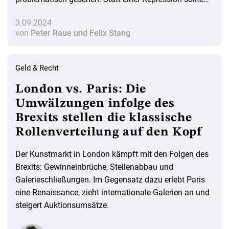
mehr Aufklärung und der Schutz der Meinungsfreiheit
3.09.2024
gefordert werden.
von
Peter Raue und Felix Stang
Geld & Recht
London vs. Paris: Die
Umwälzungen infolge des
Brexits stellen die klassische
Rollenverteilung auf den Kopf
Der Kunstmarkt in London kämpft mit den Folgen des
Brexits: Gewinneinbrüche, Stellenabbau und
Galerieschließungen. Im Gegensatz dazu erlebt Paris
eine Renaissance, zieht internationale Galerien an und
steigert Auktionsumsätze.