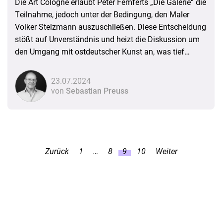
Die Art Cologne erlaubt Peter Femferts „Die Galerie“ die
Teilnahme, jedoch unter der Bedingung, den Maler
Volker Stelzmann auszuschließen. Diese Entscheidung
stößt auf Unverständnis und heizt die Diskussion um
den Umgang mit ostdeutscher Kunst an, was tief
verwurzelte Konflikte in der deutsch-deutschen
Kunstszene offenbart. Ein Kommentar
23.07.2024
von
Sebastian Preuss
Zurück
1
…
8
9
10
Weiter