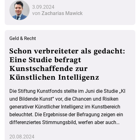
3.09.2024
von
Zacharias Mawick
Geld & Recht
Schon verbreiteter als gedacht:
Eine Studie befragt
Kunstschaffende zur
Künstlichen Intelligenz
Die Stiftung Kunstfonds stellte im Juni die Studie „KI
und Bildende Kunst“ vor, die Chancen und Risiken
generativer Künstlicher Intelligenz im Kunstbereich
beleuchtet. Die Ergebnisse der Befragung zeigen ein
differenziertes Stimmungsbild, werfen aber auch
Fragen zur Repräsentativität und künftigen
20.08.2024
Regulierung auf.