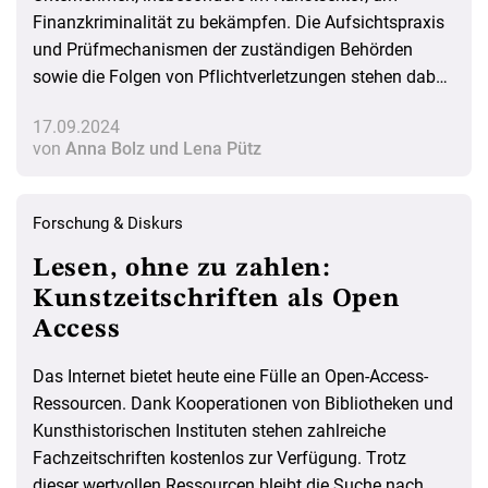
Finanzkriminalität zu bekämpfen. Die Aufsichtspraxis
und Prüfmechanismen der zuständigen Behörden
sowie die Folgen von Pflichtverletzungen stehen dabei
im Fokus. Wie genau werden die geforderten Anti-
17.09.2024
Geldwäsche-Maßnahmen kontrolliert? Ein Überblick
von
Anna Bolz und Lena Pütz
Forschung & Diskurs
Lesen, ohne zu zahlen:
Kunstzeitschriften als Open
Access
Das Internet bietet heute eine Fülle an Open-Access-
Ressourcen. Dank Kooperationen von Bibliotheken und
Kunsthistorischen Instituten stehen zahlreiche
Fachzeitschriften kostenlos zur Verfügung. Trotz
dieser wertvollen Ressourcen bleibt die Suche nach