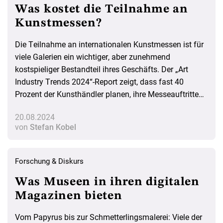
Was kostet die Teilnahme an
Kunstmessen?
Die Teilnahme an internationalen Kunstmessen ist für
viele Galerien ein wichtiger, aber zunehmend
kostspieliger Bestandteil ihres Geschäfts. Der „Art
Industry Trends 2024“-Report zeigt, dass fast 40
Prozent der Kunsthändler planen, ihre Messeauftritte
zu reduzieren, um Kosten zu sparen. Doch was kostet
20.08.2024
eine Messeteilnahme tatsächlich, und wie setzen sich
von
Stefan Kobel
diese Ausgaben zusammen?
Forschung & Diskurs
Was Museen in ihren digitalen
Magazinen bieten
Vom Papyrus bis zur Schmetterlingsmalerei: Viele der