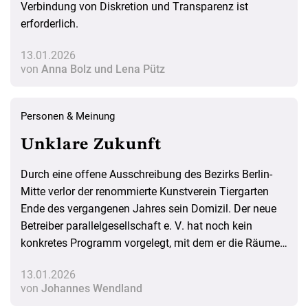
Verbindung von Diskretion und Transparenz ist
erforderlich.
13.01.2026
von
Anna Bolz und Lena Pütz
Personen & Meinung
Unklare Zukunft
Durch eine offene Ausschreibung des Bezirks Berlin-
Mitte verlor der renommierte Kunstverein Tiergarten
Ende des vergangenen Jahres sein Domizil. Der neue
Betreiber parallelgesellschaft e. V. hat noch kein
konkretes Programm vorgelegt, mit dem er die Räume
in diesem Jahr füllen will. Wie die Kunst zum Spielball
13.01.2026
von wenig weitsichtigen kommunalen Entscheidungen
von
Johannes Wendland
wird.