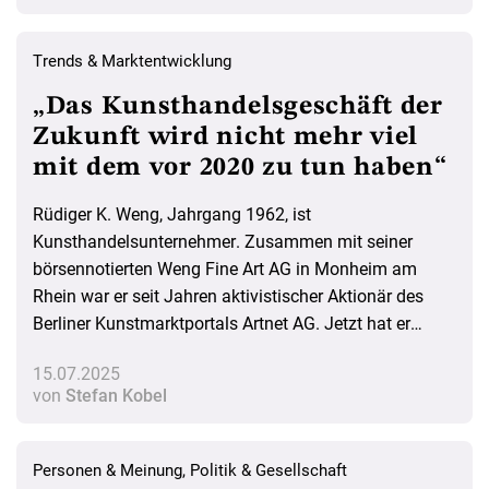
Trends & Marktentwicklung
„Das Kunsthandelsgeschäft der
Zukunft wird nicht mehr viel
mit dem vor 2020 zu tun haben“
Rüdiger K. Weng, Jahrgang 1962, ist
Kunsthandelsunternehmer. Zusammen mit seiner
börsennotierten Weng Fine Art AG in Monheim am
Rhein war er seit Jahren aktivistischer Aktionär des
Berliner Kunstmarktportals Artnet AG. Jetzt hat er
seinen 30-Prozent-Anteil an den in London lebenden
15.07.2025
Investor Andrew E. Wolff verkauft. Mit dem
von
Stefan Kobel
WELTKUNST INSIDER sprach er über den langen
Kampf um die Macht bei Artnet, die Aussichten für das
Unternehmen, seine Sicht auf die Entwicklung des
Personen & Meinung
,
Politik & Gesellschaft
Kunstmarkts und seine eigene Rolle darin.