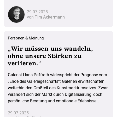
der Schätze verfolgt die Schau noch weitere Ziele: Sie
hat den dringenden Wunsch nach einer Räumung der
29.07.2025
Depots publik gemacht und zum Teil bereits
von
Tim Ackermann
eingeleitet. Über die Herausforderungen eines solchen
Umzugs aus dem historischen Gebäudeensemble des
Museumsquartiers sowie die weiteren Pläne haben die
Personen & Meinung
Beteiligten mit dem WELTKUNST INSIDER gesprochen.
„Wir müssen uns wandeln,
ohne unsere Stärken zu
verlieren.“
Galerist Hans Paffrath widerspricht der Prognose vom
„Ende des Galeriegeschäfts“: Galerien erwirtschaften
weiterhin den Großteil des Kunstmarktumsatzes. Zwar
verändert sich der Markt durch Digitalisierung, doch
persönliche Beratung und emotionale Erlebnisse
bleiben unersetzlich.
29.07.2025